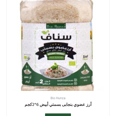
Bio Hunza
أرز عضوي بنجابى بسمتي أبيض 6*2كجم